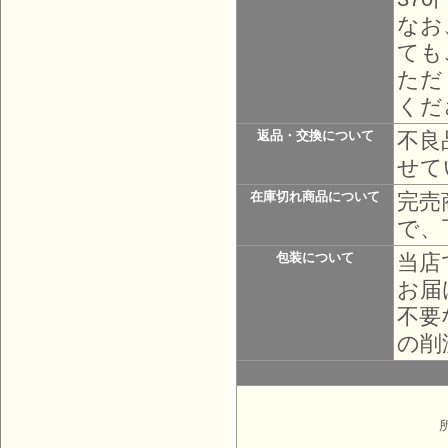
なお
ても
ただ
くだ
不良
返品・交換について
せて
完売
在庫切れ商品について
で、
当店
包装について
お届
不要
の削