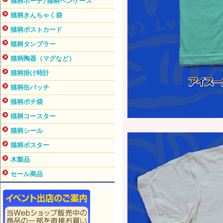
猫柄ポーチ/猫柄ペンケース
猫柄きんちゃく袋
猫柄ポストカード
猫柄タンブラー
猫柄陶器（マグなど）
猫柄掛け時計
猫柄缶バッチ
猫柄ポチ袋
猫柄コースター
猫柄シール
猫柄ポスター
木製品
セール商品