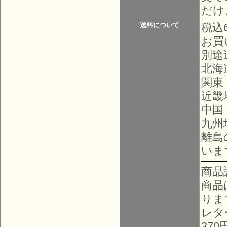
だけ
送料について
税込
お買
別途
北海
関東
近畿
中国
九州
離島
いま
商品
商品
りま
レタ
37