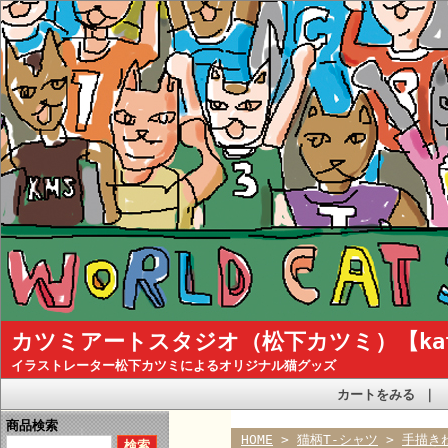
カツミアートスタジオ（松下カツミ）【katsum
イラストレーター松下カツミによるオリジナル猫グッズ
カートをみる
｜
商品検索
HOME
>
猫柄T-シャツ
>
手描き