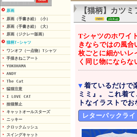
【猫柄】カツミ
原画
ミ
原画（手書き絵）（小）
原画（手書き絵）（大）
原画（ジクレー版画）
Tシャツのホワイ
猫柄T-シャツ
きならではの風合
ワンオフ（一点物）Tシャツ
枚ごとに細かいレ
手描きねこアート
く同じ物にならな
YOKOHAMA
ANDY
The Cat
▼
着ているだけで
猛猫注意
ミミ』。 これ着て
I LOVE CAT
トなイラストでお
捨猫禁止
キャットオールスターズ
レターパックライ
ニッキー
クロックムッシュ
スイングキャット