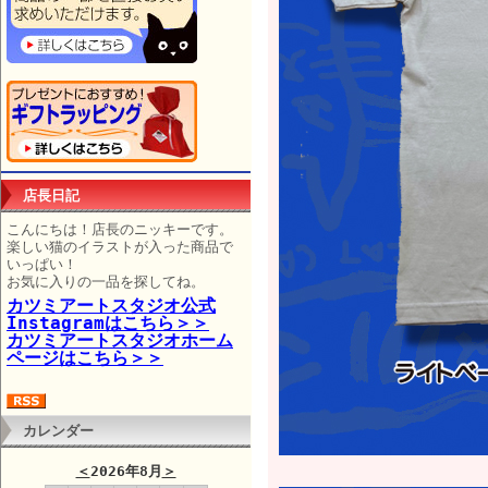
店長日記
こんにちは！店長のニッキーです。
楽しい猫のイラストが入った商品で
いっぱい！
お気に入りの一品を探してね。
カツミアートスタジオ公式
Instagramはこちら＞＞
カツミアートスタジオホーム
ページはこちら＞＞
カレンダー
＜
2026年8月
＞