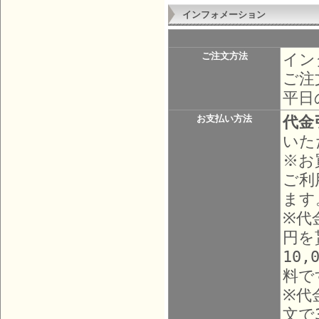
インフォメーション
イン
ご注文方法
ご注
平日
代金
お支払い方法
いた
※お
ご利
ます
※代
円を
10
料で
※代
文で