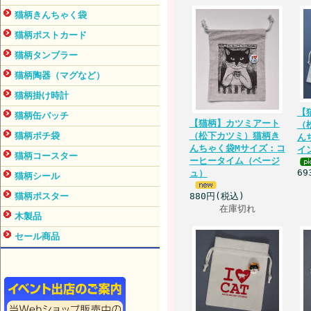
猫柄きんちゃく袋
猫柄ポストカード
猫柄タンブラー
猫柄陶器（マグなど）
猫柄掛け時計
【
猫柄缶バッチ
【猫柄】カツミアート
（
猫柄ポチ袋
（松下カツミ）猫柄き
ん
んちゃく袋Mサイズ：コ
イ
猫柄コースター
ーヒータイム（ベージ
69
ュ）
猫柄シール
猫柄ポスター
880円(税込)
在庫切れ
木製品
セール商品