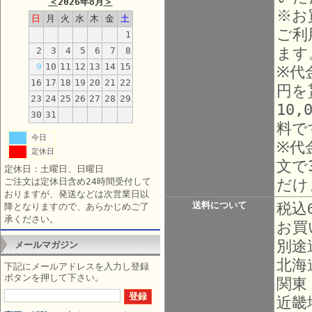
＜
2026年8月
＞
※お
日
月
火
水
木
金
土
ご利
1
ます
2
3
4
5
6
7
8
9
10
11
12
13
14
15
※代
16
17
18
19
20
21
22
円を
23
24
25
26
27
28
29
10
30
31
料で
今日
※代
定休日
文で
定休日：土曜日、日曜日
だけ
ご注文は定休日含め24時間受付して
おりますが、発送などは次営業日以
送料について
税込
降となりますので、あらかじめご了
承ください。
お買
別途
メールマガジン
北海
下記にメールアドレスを入力し登録
ボタンを押して下さい。
関東
近畿