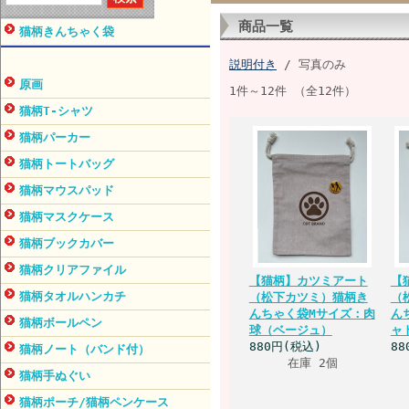
商品一覧
猫柄きんちゃく袋
説明付き
/ 写真のみ
原画
1件～12件 （全12件）
猫柄T-シャツ
猫柄パーカー
猫柄トートバッグ
猫柄マウスパッド
猫柄マスクケース
猫柄ブックカバー
猫柄クリアファイル
【猫柄】カツミアート
【
猫柄タオルハンカチ
（松下カツミ）猫柄き
（
んちゃく袋Mサイズ：肉
ん
猫柄ボールペン
球（ベージュ）
ャ
880円(税込)
88
猫柄ノート（バンド付）
在庫 2個
猫柄手ぬぐい
猫柄ポーチ/猫柄ペンケース