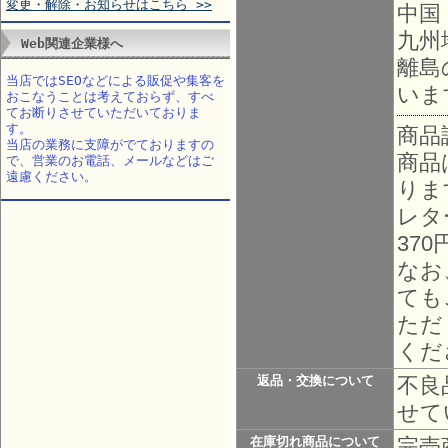
変更・解除・お知らせはこちら >>
中国
九州
Web関連企業様へ
離島
当店ではSEOなどによる販促や集客を
いま
おこなうことは考えておらず、すべ
てお断りさせていただいておりま
す。
商品
当店の業務に支障がでておりますの
商品
で、営業のお電話、メールなどはご
遠慮ください。
りま
レタ
37
なお
ても
ただ
くだ
不良
返品・交換について
せて
完売
在庫切れ商品について