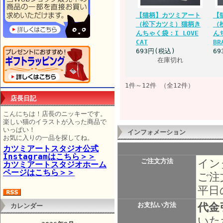
【猫柄】カツミアート
【
（松下カツミ）猫柄き
（
んちゃく袋：I LOVE
ん
CAT
BR
693円(税込)
69
在庫切れ
1件～12件 （全12件）
店長日記
こんにちは！店長のニッキーです。
楽しい猫のイラストが入った商品で
いっぱい！
インフォメーション
お気に入りの一品を探してね。
カツミアートスタジオ公式
Instagramはこちら＞＞
イン
ご注文方法
カツミアートスタジオホーム
ページはこちら＞＞
ご注
平日
代金
お支払い方法
カレンダー
いた