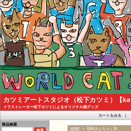
カツミアートスタジオ（松下カツミ）【katsum
イラストレーター松下カツミによるオリジナル猫グッズ
カートをみる
｜
商品検索
HOME
> 猫柄きんちゃく袋