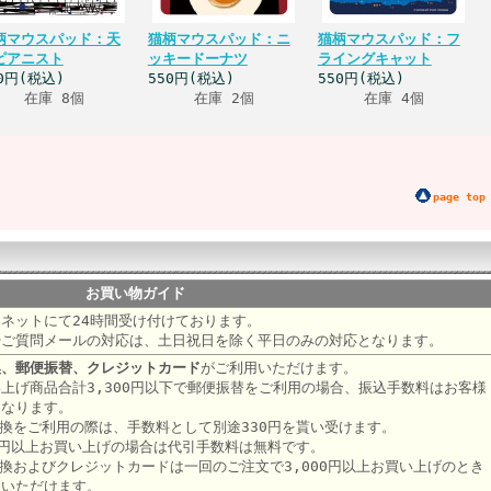
柄マウスパッド：天
猫柄マウスパッド：ニ
猫柄マウスパッド：フ
ピアニスト
ッキードーナツ
ライングキャット
0円(税込)
550円(税込)
550円(税込)
在庫 8個
在庫 2個
在庫 4個
page top
お買い物ガイド
ネットにて24時間受け付けております。
やご質問メールの対応は、土日祝日を除く平日のみの対応となります。
換、郵便振替、クレジットカード
がご利用いただけます。
上げ商品合計3,300円以下で郵便振替をご利用の場合、振込手数料はお客様
になります。
換をご利用の際は、手数料として別途330円を貰い受けます。
00円以上お買い上げの場合は代引手数料は無料です。
換およびクレジットカードは一回のご注文で3,000円以上お買い上げのとき
用いただけます。