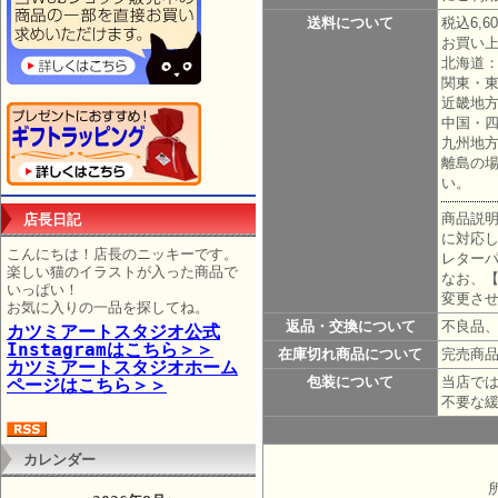
送料について
税込6,
お買い上
北海道：
関東・東
近畿地方
中国・四
九州地方
離島の
い。
商品説
店長日記
に対応
こんにちは！店長のニッキーです。
レターパ
楽しい猫のイラストが入った商品で
なお、
いっぱい！
変更さ
お気に入りの一品を探してね。
返品・交換について
不良品
カツミアートスタジオ公式
Instagramはこちら＞＞
在庫切れ商品について
完売商
カツミアートスタジオホーム
包装について
当店で
ページはこちら＞＞
不要な
カレンダー