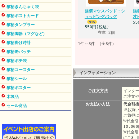
猫柄きんちゃく袋
猫柄マウスパッド：シ
猫
猫柄ポストカード
ョッピングバッグ
才
55
猫柄タンブラー
550円(税込)
在庫 2個
猫柄陶器（マグなど）
猫柄掛け時計
1件～8件 （全8件）
猫柄缶バッチ
猫柄ポチ袋
猫柄コースター
インフォメーション
猫柄シール
猫柄ポスター
ご注文方法
インター
ご注文
木製品
お支払い方法
代金引
セール商品
※お買い
ご負担
※代金引
10,0
※代金引
にご利