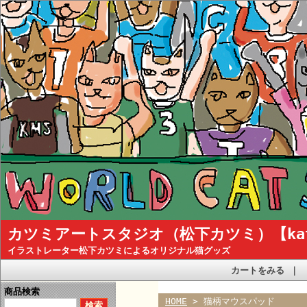
カツミアートスタジオ（松下カツミ）【katsum
イラストレーター松下カツミによるオリジナル猫グッズ
カートをみる
｜
商品検索
HOME
> 猫柄マウスパッド