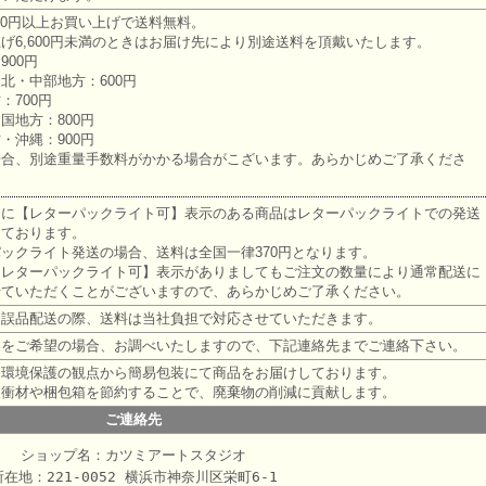
600円以上お買い上げで送料無料。
げ6,600円未満のときはお届け先により別途送料を頂戴いたします。
900円
北・中部地方：600円
：700円
国地方：800円
・沖縄：900円
場合、別途重量手数料がかかる場合がこざいます。あらかじめご了承くださ
明に【レターパックライト可】表示のある商品はレターパックライトでの発送
しております。
ックライト発送の場合、送料は全国一律370円となります。
【レターパックライト可】表示がありましてもご注文の数量により通常配送に
せていただくことがございますので、あらかじめご了承ください。
、誤品配送の際、送料は当社負担で対応させていただきます。
品をご希望の場合、お調べいたしますので、下記連絡先までご連絡下さい。
は環境保護の観点から簡易包装にて商品をお届けしております。
緩衝材や梱包箱を節約することで、廃棄物の削減に貢献します。
ご連絡先
ショップ名：カツミアートスタジオ
所在地：221-0052 横浜市神奈川区栄町6-1