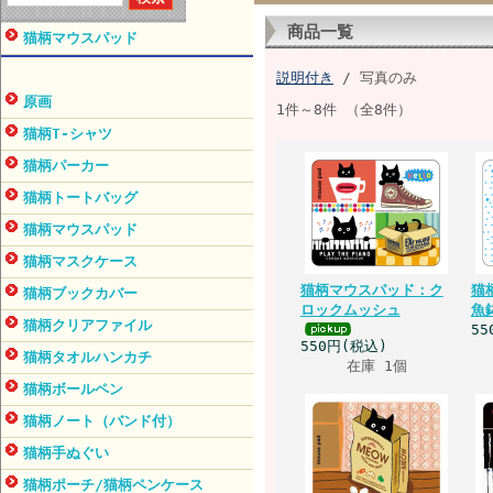
商品一覧
猫柄マウスパッド
説明付き
/ 写真のみ
原画
1件～8件 （全8件）
猫柄T-シャツ
猫柄パーカー
猫柄トートバッグ
猫柄マウスパッド
猫柄マスクケース
猫柄マウスパッド：ク
猫
猫柄ブックカバー
ロックムッシュ
魚
猫柄クリアファイル
55
550円(税込)
猫柄タオルハンカチ
在庫 1個
猫柄ボールペン
猫柄ノート（バンド付）
猫柄手ぬぐい
猫柄ポーチ/猫柄ペンケース