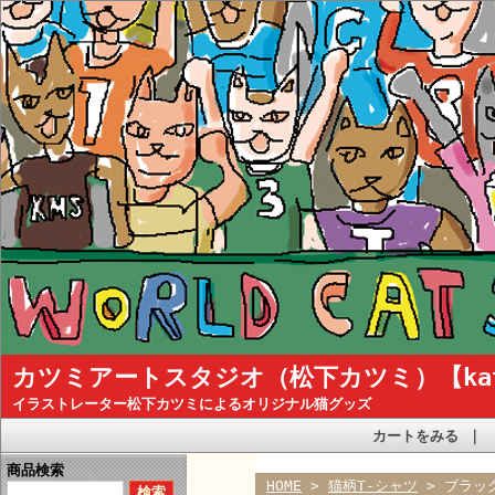
カツミアートスタジオ（松下カツミ）【katsum
イラストレーター松下カツミによるオリジナル猫グッズ
カートをみる
｜
商品検索
HOME
>
猫柄T-シャツ
> ブラッ