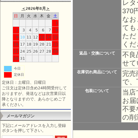
レタ
＜
2026年8月
＞
37
日
月
火
水
木
金
土
なお
1
ても
2
3
4
5
6
7
8
ただ
9
10
11
12
13
14
15
くだ
16
17
18
19
20
21
22
23
24
25
26
27
28
29
不良
返品・交換について
30
31
せて
今日
完売
在庫切れ商品について
定休日
で、
定休日：土曜日、日曜日
ご注文は定休日含め24時間受付して
当店
包装について
おりますが、発送などは次営業日以
お届
降となりますので、あらかじめご了
承ください。
不要
の削
メールマガジン
下記にメールアドレスを入力し登録
ボタンを押して下さい。