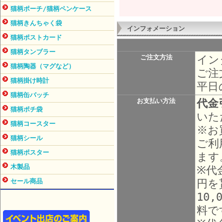
猫柄ポーチ/猫柄ペンケース
猫柄きんちゃく袋
インフォメーション
猫柄ポストカード
猫柄タンブラー
イン
ご注文方法
猫柄陶器（マグなど）
ご注
猫柄掛け時計
平日
猫柄缶バッチ
代金
お支払い方法
猫柄ポチ袋
いた
猫柄コースター
※お
猫柄シール
ご利
猫柄ポスター
ます
木製品
※代
円を
セール商品
10
料で