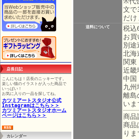
※代
文で
だけ
送料について
税込
お買
別途
北海
関東
近畿
店長日記
中国
こんにちは！店長のニッキーです。
楽しい猫のイラストが入った商品で
九州
いっぱい！
お気に入りの一品を探してね。
離島
カツミアートスタジオ公式
いま
Instagramはこちら＞＞
カツミアートスタジオホーム
ページはこちら＞＞
商品
商品
りま
カレンダー