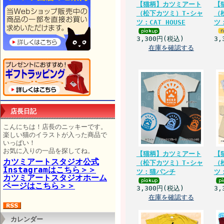
【猫柄】カツミアート
【
（松下カツミ）T-シャ
（
ツ：CAT HOUSE
ツ
3,300円(税込)
3,
在庫を確認する
店長日記
こんにちは！店長のニッキーです。
楽しい猫のイラストが入った商品で
いっぱい！
お気に入りの一品を探してね。
【猫柄】カツミアート
【
カツミアートスタジオ公式
（松下カツミ）T-シャ
（
Instagramはこちら＞＞
ツ：猫パンチ
ツ
カツミアートスタジオホーム
ページはこちら＞＞
3,300円(税込)
3,
在庫を確認する
カレンダー