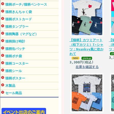
猫柄ポーチ/猫柄ペンケース
猫柄きんちゃく袋
猫柄ポストカード
猫柄タンブラー
猫柄陶器（マグなど）
【猫柄】カツミアート
【
猫柄掛け時計
（松下カツミ）T-シャ
（
猫柄缶バッチ
ツ：Nyanksy風に吹か
ツ
れて
猫柄ポチ袋
3,
3,300円(税込)
猫柄コースター
在庫を確認する
猫柄シール
猫柄ポスター
木製品
セール商品