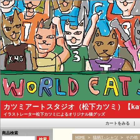
カツミアートスタジオ（松下カツミ）【katsum
イラストレーター松下カツミによるオリジナル猫グッズ
カートをみる
｜
商品検索
HOME
>
猫柄T-シャツ
> その他