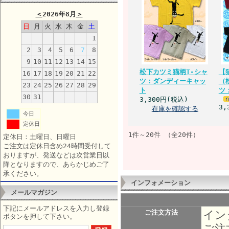
＜
2026年8月
＞
日
月
火
水
木
金
土
1
2
3
4
5
6
7
8
9
10
11
12
13
14
15
松下カツミ猫柄T-シャ
【
16
17
18
19
20
21
22
ツ：ダンディーキャッ
（
23
24
25
26
27
28
29
ト
ツ
30
31
3,300円(税込)
3,
在庫を確認する
今日
定休日
1件～20件 （全20件）
定休日：土曜日、日曜日
ご注文は定休日含め24時間受付して
おりますが、発送などは次営業日以
降となりますので、あらかじめご了
承ください。
インフォメーション
メールマガジン
下記にメールアドレスを入力し登録
イン
ご注文方法
ボタンを押して下さい。
ご注