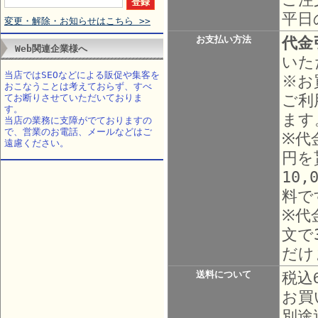
平日
変更・解除・お知らせはこちら >>
代金
お支払い方法
Web関連企業様へ
いた
当店ではSEOなどによる販促や集客を
※お
おこなうことは考えておらず、すべ
ご利
てお断りさせていただいておりま
す。
ます
当店の業務に支障がでておりますの
で、営業のお電話、メールなどはご
※代
遠慮ください。
円を
10
料で
※代
文で
だけ
送料について
税込
お買
別途