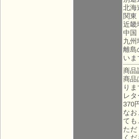
北海
関東
近畿
中国
九州
離島
いま
商品
商品
りま
レタ
37
なお
ても
ただ
くだ