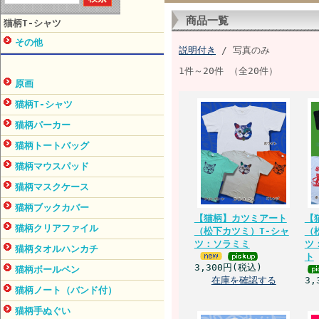
商品一覧
猫柄T-シャツ
その他
説明付き
/ 写真のみ
1件～20件 （全20件）
原画
猫柄T-シャツ
猫柄パーカー
猫柄トートバッグ
猫柄マウスパッド
猫柄マスクケース
猫柄ブックカバー
【猫柄】カツミアート
【
猫柄クリアファイル
（松下カツミ）T-シャ
（
ツ：ソラミミ
ツ
猫柄タオルハンカチ
ト
3,300円(税込)
猫柄ボールペン
在庫を確認する
3,
猫柄ノート（バンド付）
猫柄手ぬぐい