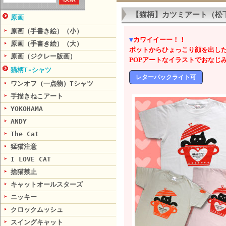
【猫柄】カツミアート（松
原画
原画（手書き絵）（小）
▼
カワイイーー！！
原画（手書き絵）（大）
ポットからひょっこり顔を出した
原画（ジクレー版画）
POPアートなイラストでおなじ
猫柄T-シャツ
レターパックライト可
ワンオフ（一点物）Tシャツ
手描きねこアート
YOKOHAMA
ANDY
The Cat
猛猫注意
I LOVE CAT
捨猫禁止
キャットオールスターズ
ニッキー
クロックムッシュ
スイングキャット