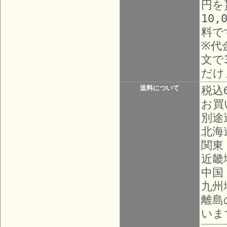
円を
10
料で
※代
文で
だけ
送料について
税込
お買
別途
北海
関東
近畿
中国
九州
離島
いま