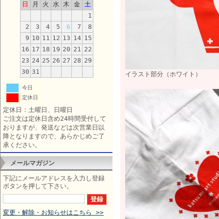
日
月
火
水
木
金
土
1
2
3
4
5
6
7
8
9
10
11
12
13
14
15
16
17
18
19
20
21
22
23
24
25
26
27
28
29
30
31
イラスト部分（ホワイト）
今日
定休日
定休日：土曜日、日曜日
ご注文は定休日含め24時間受付して
おりますが、発送などは次営業日以
降となりますので、あらかじめご了
承ください。
メールマガジン
下記にメールアドレスを入力し登録
ボタンを押して下さい。
変更・解除・お知らせはこちら >>