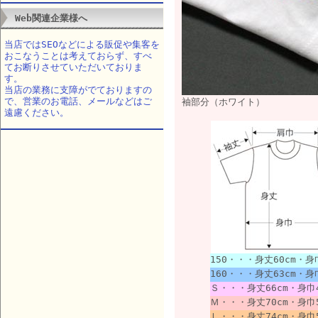
Web関連企業様へ
当店ではSEOなどによる販促や集客を
おこなうことは考えておらず、すべ
てお断りさせていただいておりま
す。
当店の業務に支障がでておりますの
で、営業のお電話、メールなどはご
袖部分（ホワイト）
遠慮ください。
150・・・身丈60cm・身
160・・・身丈63cm・身巾
Ｓ・・・身丈66cm・身巾4
Ｍ・・・身丈70cm・身巾5
Ｌ・・・身丈74cm・身巾5