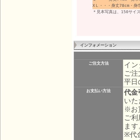
XＬ・・・身丈78cm・身巾
＊見本写真は、150サイ
インフォメーション
イン
ご注文方法
ご注
平日
代金
お支払い方法
いた
※お
ご利
ます
※代