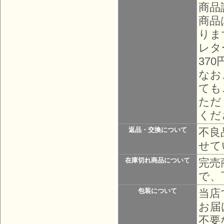
商品
商品
りま
レタ
37
なお
ても
ただ
くだ
不良
返品・交換について
せて
完売
在庫切れ商品について
で、
当店
包装について
お届
不要