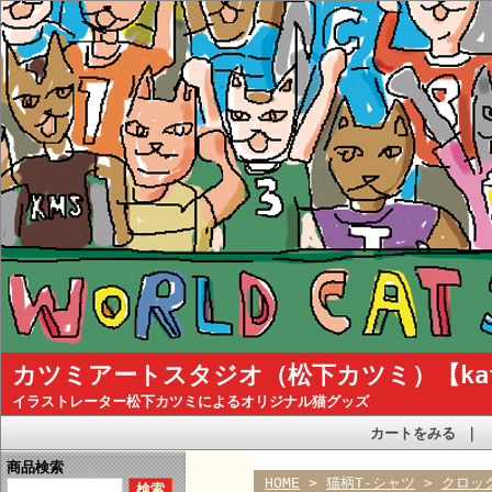
カツミアートスタジオ（松下カツミ）【katsum
イラストレーター松下カツミによるオリジナル猫グッズ
カートをみる
｜
商品検索
HOME
>
猫柄T-シャツ
>
クロッ