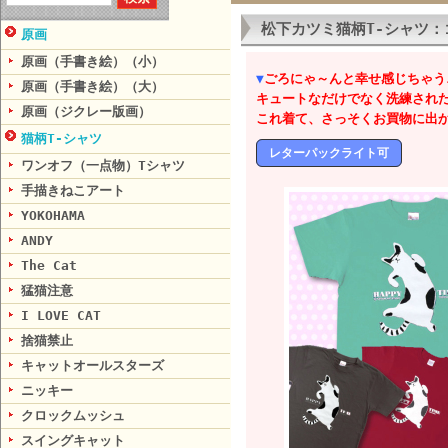
松下カツミ猫柄T-シャツ
原画
原画（手書き絵）（小）
▼
ごろにゃ～んと幸せ感じちゃう
原画（手書き絵）（大）
キュートなだけでなく洗練され
原画（ジクレー版画）
これ着て、さっそくお買物に出
猫柄T-シャツ
レターパックライト可
ワンオフ（一点物）Tシャツ
手描きねこアート
YOKOHAMA
ANDY
The Cat
猛猫注意
I LOVE CAT
捨猫禁止
キャットオールスターズ
ニッキー
クロックムッシュ
スイングキャット