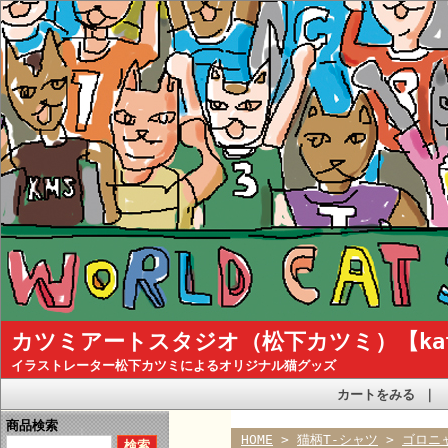
カツミアートスタジオ（松下カツミ）【katsum
イラストレーター松下カツミによるオリジナル猫グッズ
カートをみる
｜
商品検索
HOME
>
猫柄T-シャツ
>
ゴロニ