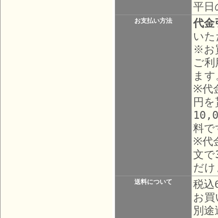
平日
代金
お支払い方法
いた
※お
ご利
ます
※代
円を
10
料で
※代
文で
だけ
送料について
税込
お買
別途