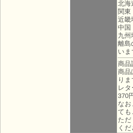
北海
関東
近畿
中国
九州
離島
いま
商品
商品
りま
レタ
37
なお
ても
ただ
くだ