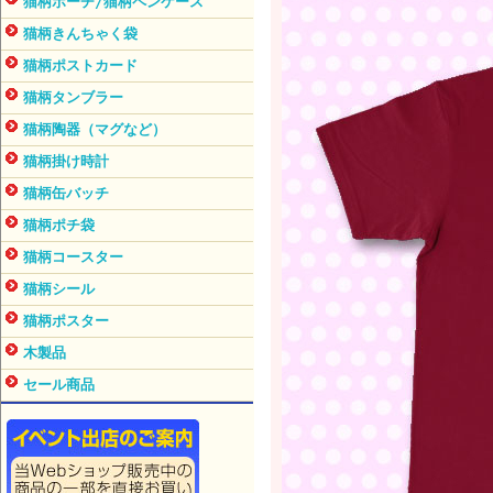
猫柄ポーチ/猫柄ペンケース
猫柄きんちゃく袋
猫柄ポストカード
猫柄タンブラー
猫柄陶器（マグなど）
猫柄掛け時計
猫柄缶バッチ
猫柄ポチ袋
猫柄コースター
猫柄シール
猫柄ポスター
木製品
セール商品