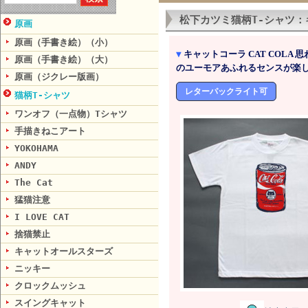
松下カツミ猫柄T-シャツ
原画
原画（手書き絵）（小）
▼
キャットコーラ CAT COLA
原画（手書き絵）（大）
のユーモアあふれるセンスが楽
原画（ジクレー版画）
レターパックライト可
猫柄T-シャツ
ワンオフ（一点物）Tシャツ
手描きねこアート
YOKOHAMA
ANDY
The Cat
猛猫注意
I LOVE CAT
捨猫禁止
キャットオールスターズ
ニッキー
クロックムッシュ
スイングキャット