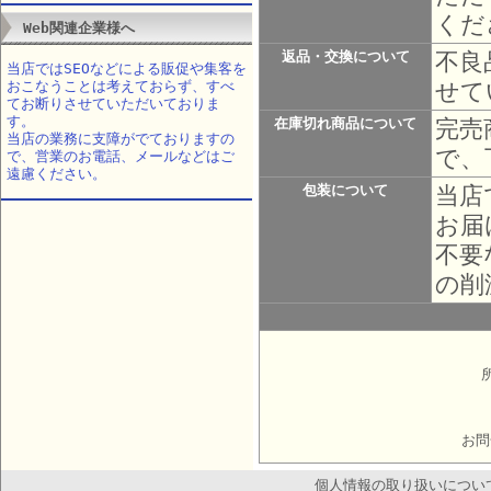
くだ
Web関連企業様へ
不良
返品・交換について
当店ではSEOなどによる販促や集客を
せて
おこなうことは考えておらず、すべ
てお断りさせていただいておりま
す。
完売
在庫切れ商品について
当店の業務に支障がでておりますの
で、
で、営業のお電話、メールなどはご
遠慮ください。
当店
包装について
お届
不要
の削
お問
個人情報の取り扱いについ