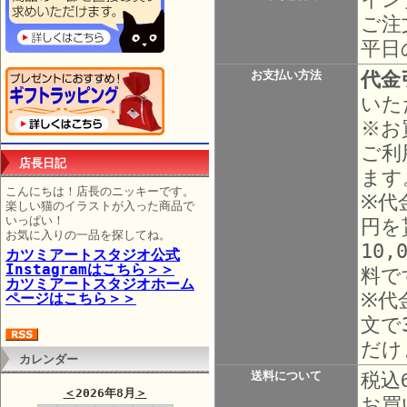
ご注
平日
代金
お支払い方法
いた
※お
ご利
店長日記
ます
こんにちは！店長のニッキーです。
※代
楽しい猫のイラストが入った商品で
いっぱい！
円を
お気に入りの一品を探してね。
10
カツミアートスタジオ公式
Instagramはこちら＞＞
料で
カツミアートスタジオホーム
※代
ページはこちら＞＞
文で
だけ
カレンダー
送料について
税込
＜
2026年8月
＞
お買