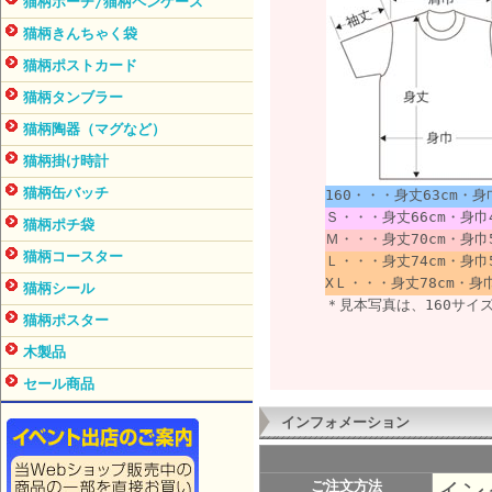
猫柄ポーチ/猫柄ペンケース
猫柄きんちゃく袋
猫柄ポストカード
猫柄タンブラー
猫柄陶器（マグなど）
猫柄掛け時計
猫柄缶バッチ
160・・・身丈63cm・身巾
Ｓ・・・身丈66cm・身巾4
猫柄ポチ袋
Ｍ・・・身丈70cm・身巾5
猫柄コースター
Ｌ・・・身丈74cm・身巾5
XＬ・・・身丈78cm・身巾
猫柄シール
＊見本写真は、160サイ
猫柄ポスター
木製品
セール商品
インフォメーション
イン
ご注文方法