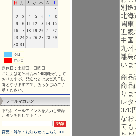
日
月
火
水
木
金
土
別途
1
北海
2
3
4
5
6
7
8
関東
9
10
11
12
13
14
15
16
17
18
19
20
21
22
近畿
23
24
25
26
27
28
29
中国
30
31
九州
今日
離島
定休日
いま
定休日：土曜日、日曜日
ご注文は定休日含め24時間受付して
商品
おりますが、発送などは次営業日以
商品
降となりますので、あらかじめご了
承ください。
りま
レタ
メールマガジン
37
下記にメールアドレスを入力し登録
ボタンを押して下さい。
なお
ても
変更・解除・お知らせはこちら >>
ただ