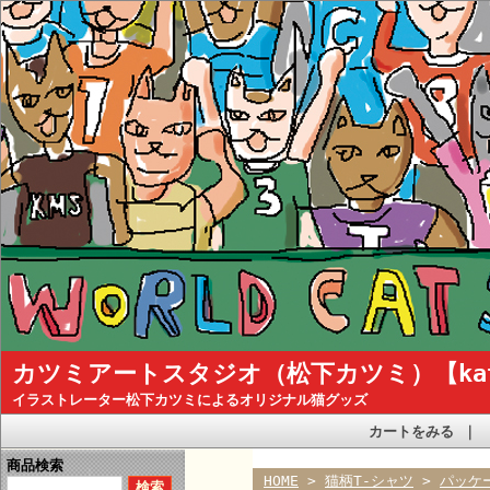
カツミアートスタジオ（松下カツミ）【katsum
イラストレーター松下カツミによるオリジナル猫グッズ
カートをみる
｜
商品検索
HOME
>
猫柄T-シャツ
>
パッケ