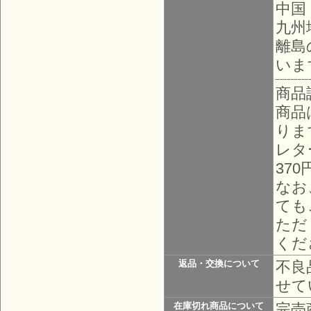
中国
九州
離島
いま
商品
商品
りま
レタ
37
なお
ても
ただ
くだ
不良
返品・交換について
せて
完売
在庫切れ商品について