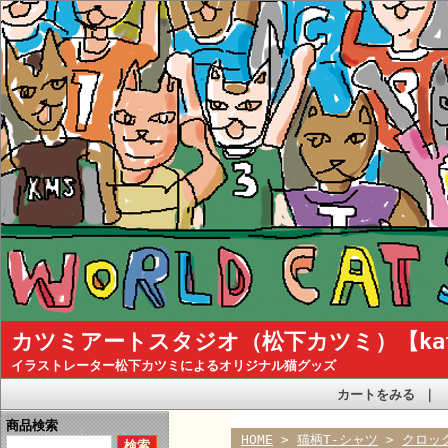
カツミアートスタジオ（松下カツミ）【katsum
イラストレーター松下カツミによるオリジナル猫グッズ
カートをみる
｜
商品検索
HOME
>
猫柄T-シャツ
>
クロッ