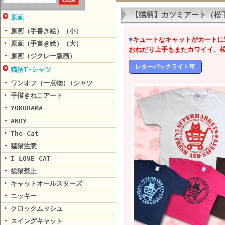
【猫柄】カツミアート（松下
原画
原画（手書き絵）（小）
▼
キュートなキャットがカートに
原画（手書き絵）（大）
おねだり上手もまたカワイイ、
原画（ジクレー版画）
レターパックライト可
猫柄T-シャツ
ワンオフ（一点物）Tシャツ
手描きねこアート
YOKOHAMA
ANDY
The Cat
猛猫注意
I LOVE CAT
捨猫禁止
キャットオールスターズ
ニッキー
クロックムッシュ
スイングキャット