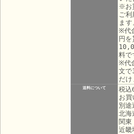
※お
ご利
ます
※代
円を
10
料で
※代
文で
だけ
送料について
税込
お買
別途
北海
関東
近畿