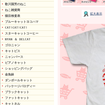
歌川国芳のねこ
ねこ雑貨商
拡大表示
猫目検査表
ブルーキャットヨコハマ
CAT!CAT!CAT!
スターキャットコーヒー
NYAN ＆ DELCAT
ゴロニャン
キャトピス
ニャンバース
ピアノキャット
ショッピングバッグ
金魚鉢
ダンボールキャット
パッケージパロディー
ブラックキャット
ファットキャット
キャトネル