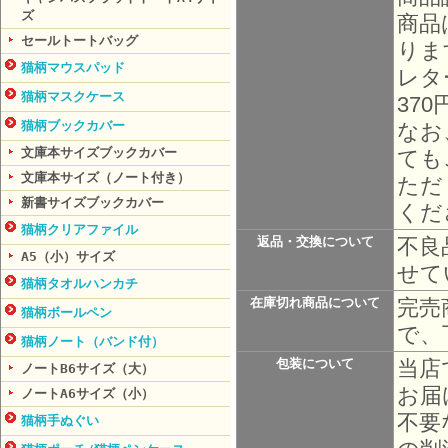
ズ
商品
セールトートバッグ
りま
猫柄マウスパッド
レタ
猫柄マスクケース
37
猫柄ブックカバー
なお
文庫本サイズブックカバー
ても
文庫本サイズ（ノート付き）
ただ
新書サイズブックカバー
くだ
猫柄クリアファイル
不良
返品・交換について
A5（小）サイズ
せて
猫柄タオルハンカチ
完売
在庫切れ商品について
猫柄ボールペン
で、
猫柄ノート（バンド付）
当店
包装について
ノートB6サイズ（大）
お届
ノートA6サイズ（小）
不要
猫柄手ぬぐい