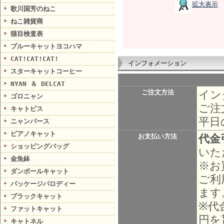
拡大表示
歌川国芳のねこ
ねこ雑貨商
猫目検査表
ブルーキャットヨコハマ
CAT!CAT!CAT!
インフォメーション
スターキャットコーヒー
NYAN ＆ DELCAT
イン
ご注文方法
ゴロニャン
ご注
キャトピス
平日
ニャンバース
ピアノキャット
代金
お支払い方法
ショッピングバッグ
いた
金魚鉢
※お
ダンボールキャット
ご利
パッケージパロディー
ます
ブラックキャット
※代
ファットキャット
円を
キャトネル