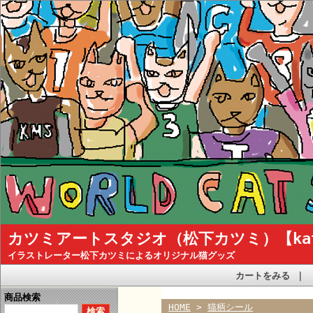
カツミアートスタジオ（松下カツミ）【katsum
イラストレーター松下カツミによるオリジナル猫グッズ
カートをみる
｜
商品検索
HOME
>
猫柄シール