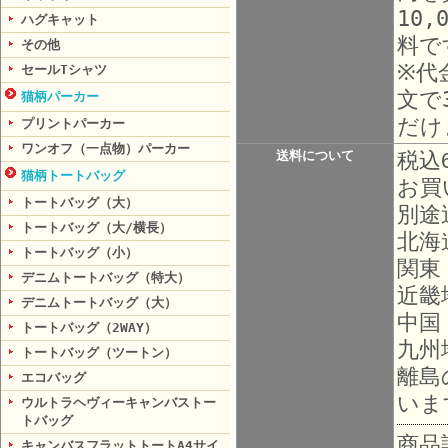
10
ハグキャット
料で
その他
※代
セールTシャツ
文で
猫柄パーカー
だけ
プリントパーカー
ワンオフ（一点物）パーカー
送料について
税込
猫柄トートバッグ
お買
トートバッグ（大）
別途
トートバッグ（大/横長）
北海
トートバッグ（小）
関東
デニムトートバッグ（特大）
近畿
デニムトートバッグ（大）
中国
トートバッグ（2WAY）
九州
トートバッグ（ツートン）
離島
エコバッグ
いま
ウルトラヘヴィーキャンバストー
トバッグ
商品
キャンバスフラットトートA4サイ