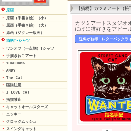
【猫柄】カツミアート（松下
原画
原画（手書き絵）（小）
カツミアートスタジオ
原画（手書き絵）（大）
にげに猫好きをアピール
原画（ジクレー版画）
送料がお得！レターパックラ
猫柄T-シャツ
ワンオフ（一点物）Tシャツ
手描きねこアート
YOKOHAMA
ANDY
The Cat
猛猫注意
I LOVE CAT
捨猫禁止
キャットオールスターズ
ニッキー
クロックムッシュ
スイングキャット