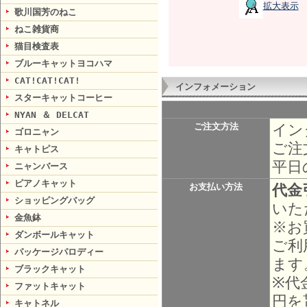
拡大表示
歌川国芳のねこ
ねこ雑貨商
猫目検査表
ブルーキャットヨコハマ
CAT!CAT!CAT!
インフォメーション
スターキャットコーヒー
NYAN ＆ DELCAT
イン
ご注文方法
ゴロニャン
ご注
キャトピス
平日
ニャンバース
ピアノキャット
代金
お支払い方法
ショッピングバッグ
いた
金魚鉢
※お
ダンボールキャット
ご利
パッケージパロディー
ます
ブラックキャット
※代
ファットキャット
円を
キャトネル