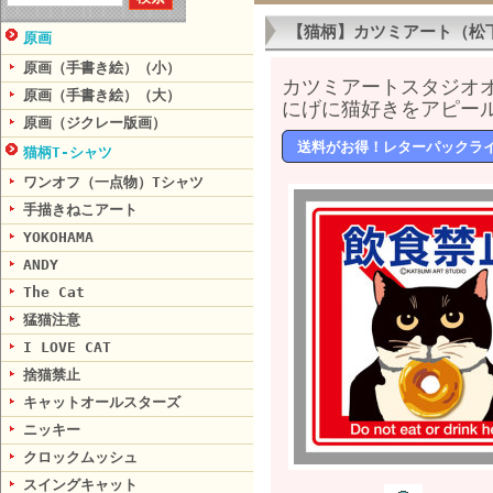
【猫柄】カツミアート（松
原画
原画（手書き絵）（小）
カツミアートスタジオ
原画（手書き絵）（大）
にげに猫好きをアピール
原画（ジクレー版画）
送料がお得！レターパックラ
猫柄T-シャツ
ワンオフ（一点物）Tシャツ
手描きねこアート
YOKOHAMA
ANDY
The Cat
猛猫注意
I LOVE CAT
捨猫禁止
キャットオールスターズ
ニッキー
クロックムッシュ
スイングキャット