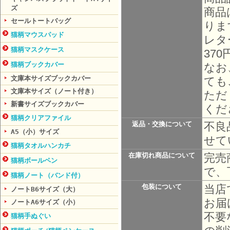
ズ
商品
セールトートバッグ
りま
猫柄マウスパッド
レタ
猫柄マスクケース
37
猫柄ブックカバー
なお
文庫本サイズブックカバー
ても
文庫本サイズ（ノート付き）
ただ
新書サイズブックカバー
くだ
猫柄クリアファイル
不良
返品・交換について
A5（小）サイズ
せて
猫柄タオルハンカチ
完売
在庫切れ商品について
猫柄ボールペン
で、
猫柄ノート（バンド付）
当店
包装について
ノートB6サイズ（大）
お届
ノートA6サイズ（小）
不要
猫柄手ぬぐい