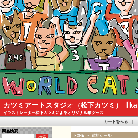
カツミアートスタジオ（松下カツミ）【katsum
イラストレーター松下カツミによるオリジナル猫グッズ
カートをみる
｜
商品検索
HOME
>
猫柄シール