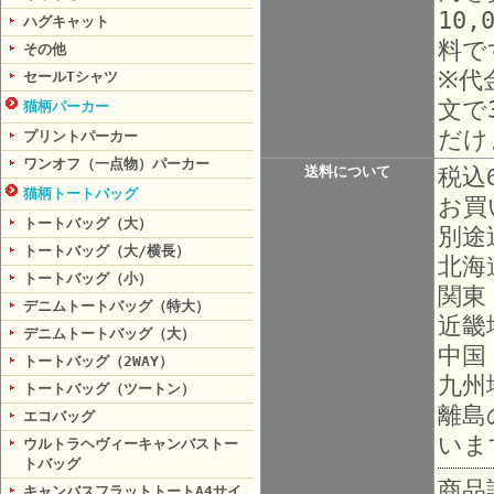
10
ハグキャット
料で
その他
※代
セールTシャツ
文で
猫柄パーカー
だけ
プリントパーカー
ワンオフ（一点物）パーカー
送料について
税込
猫柄トートバッグ
お買
トートバッグ（大）
別途
トートバッグ（大/横長）
北海
トートバッグ（小）
関東
デニムトートバッグ（特大）
近畿
デニムトートバッグ（大）
中国
トートバッグ（2WAY）
九州
トートバッグ（ツートン）
離島
エコバッグ
いま
ウルトラヘヴィーキャンバストー
トバッグ
商品
キャンバスフラットトートA4サイ