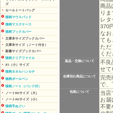
ズ
商品
セールトートバッグ
りま
猫柄マウスパッド
レタ
猫柄マスクケース
37
猫柄ブックカバー
なお
文庫本サイズブックカバー
ても
文庫本サイズ（ノート付き）
ただ
新書サイズブックカバー
くだ
猫柄クリアファイル
不良
返品・交換について
A5（小）サイズ
せて
猫柄タオルハンカチ
完売
在庫切れ商品について
猫柄ボールペン
で、
猫柄ノート（バンド付）
当店
包装について
ノートB6サイズ（大）
お届
ノートA6サイズ（小）
不要
猫柄手ぬぐい