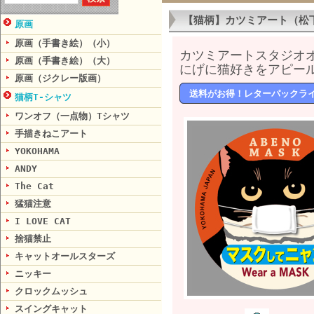
【猫柄】カツミアート（松
原画
原画（手書き絵）（小）
カツミアートスタジオ
原画（手書き絵）（大）
にげに猫好きをアピール
原画（ジクレー版画）
送料がお得！レターパックラ
猫柄T-シャツ
ワンオフ（一点物）Tシャツ
手描きねこアート
YOKOHAMA
ANDY
The Cat
猛猫注意
I LOVE CAT
捨猫禁止
キャットオールスターズ
ニッキー
クロックムッシュ
スイングキャット