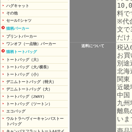
10
ハグキャット
料で
その他
※代
セールTシャツ
文で
猫柄パーカー
だけ
プリントパーカー
ワンオフ（一点物）パーカー
送料について
税込
猫柄トートバッグ
お買
トートバッグ（大）
別途
トートバッグ（大/横長）
北海
トートバッグ（小）
関東
デニムトートバッグ（特大）
近畿
デニムトートバッグ（大）
中国
トートバッグ（2WAY）
九州
トートバッグ（ツートン）
離島
エコバッグ
いま
ウルトラヘヴィーキャンバストー
トバッグ
商品
キャンバスフラットトートA4サイ