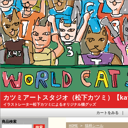
カツミアートスタジオ（松下カツミ）【katsum
イラストレーター松下カツミによるオリジナル猫グッズ
カートをみる
｜
商品検索
HOME
>
猫柄シール