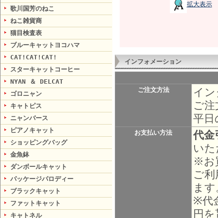
拡大表示
歌川国芳のねこ
ねこ雑貨商
猫目検査表
ブルーキャットヨコハマ
CAT!CAT!CAT!
インフォメーション
スターキャットコーヒー
NYAN ＆ DELCAT
イン
ご注文方法
ゴロニャン
ご注
キャトピス
平日
ニャンバース
ピアノキャット
代金
お支払い方法
ショッピングバッグ
いた
金魚鉢
※お
ダンボールキャット
ご利
パッケージパロディー
ます
ブラックキャット
※代
ファットキャット
円を
キャトネル