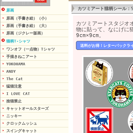
カツミアート猫柄シール：
原画
原画（手書き絵）（小）
カツミアートスタジオ
原画（手書き絵）（大）
物に貼って、なにげに猫
原画（ジクレー版画）
9cm×9cm。
猫柄T-シャツ
送料がお得！レターパックラ
ワンオフ（一点物）Tシャツ
手描きねこアート
YOKOHAMA
ANDY
The Cat
猛猫注意
I LOVE CAT
捨猫禁止
キャットオールスターズ
ニッキー
クロックムッシュ
スイングキャット