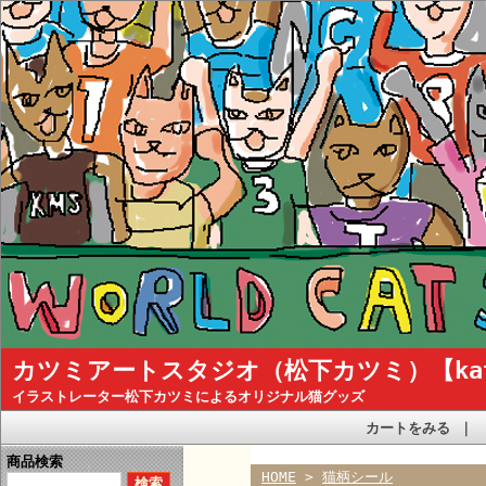
カツミアートスタジオ（松下カツミ）【katsum
イラストレーター松下カツミによるオリジナル猫グッズ
カートをみる
｜
商品検索
HOME
>
猫柄シール