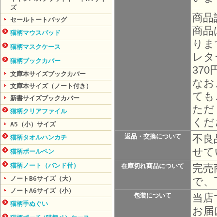
ズ
商品
セールトートバッグ
商品
猫柄マウスパッド
りま
猫柄マスクケース
レタ
猫柄ブックカバー
37
文庫本サイズブックカバー
なお
文庫本サイズ（ノート付き）
ても
新書サイズブックカバー
ただ
猫柄クリアファイル
くだ
A5（小）サイズ
不良
返品・交換について
猫柄タオルハンカチ
せて
猫柄ボールペン
猫柄ノート（バンド付）
完売
在庫切れ商品について
ノートB6サイズ（大）
で、
ノートA6サイズ（小）
当店
包装について
猫柄手ぬぐい
お届