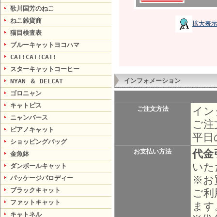
歌川国芳のねこ
ねこ雑貨商
拡大表
猫目検査表
ブルーキャットヨコハマ
CAT!CAT!CAT!
スターキャットコーヒー
インフォメーション
NYAN ＆ DELCAT
ゴロニャン
キャトピス
イン
ご注文方法
ニャンバース
ご注
ピアノキャット
平日
ショッピングバッグ
代金
お支払い方法
金魚鉢
いた
ダンボールキャット
※お
パッケージパロディー
ブラックキャット
ご利
ファットキャット
ます
キャトネル