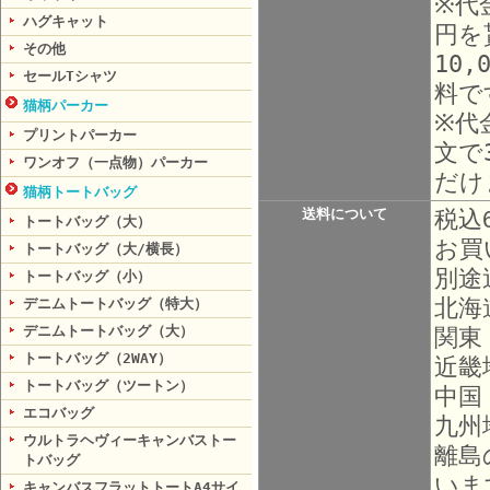
※代
ハグキャット
円を
その他
10
セールTシャツ
料で
猫柄パーカー
※代
プリントパーカー
文で
ワンオフ（一点物）パーカー
だけ
猫柄トートバッグ
送料について
税込
トートバッグ（大）
お買
トートバッグ（大/横長）
別途
トートバッグ（小）
北海
デニムトートバッグ（特大）
デニムトートバッグ（大）
関東
トートバッグ（2WAY）
近畿
トートバッグ（ツートン）
中国
エコバッグ
九州
ウルトラヘヴィーキャンバストー
離島
トバッグ
いま
キャンバスフラットトートA4サイ