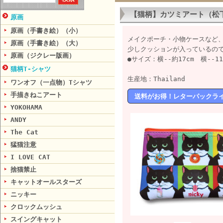
【猫柄】カツミアート（松
原画
原画（手書き絵）（小）
メイクポーチ・小物ケースなど
原画（手書き絵）（大）
少しクッションが入っているので
原画（ジクレー版画）
●サイズ：横--約17cm 横-
猫柄T-シャツ
生産地：Thailand
ワンオフ（一点物）Tシャツ
手描きねこアート
送料がお得！レターパックラ
YOKOHAMA
ANDY
The Cat
猛猫注意
I LOVE CAT
捨猫禁止
キャットオールスターズ
ニッキー
クロックムッシュ
スイングキャット