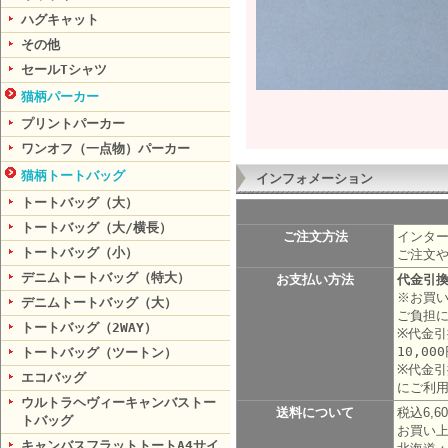
ハグキャット
その他
セールTシャツ
猫柄パーカー
プリントパーカー
ワンオフ（一点物）パーカー
猫柄トートバッグ
インフォメーション
トートバッグ（大）
トートバッグ（大/横長）
ご注文方法
インター
トートバッグ（小）
ご注文
デニムトートバッグ（特大）
お支払い方法
代金引
※お買い
デニムトートバッグ（大）
ご負担
トートバッグ（2WAY）
※代金引
10,0
トートバッグ（ツートン）
※代金引
エコバッグ
にご利
ウルトラヘヴィーキャンバストー
送料について
税込6,
トバッグ
お買い上
キャンバスフラットトートA4サイ