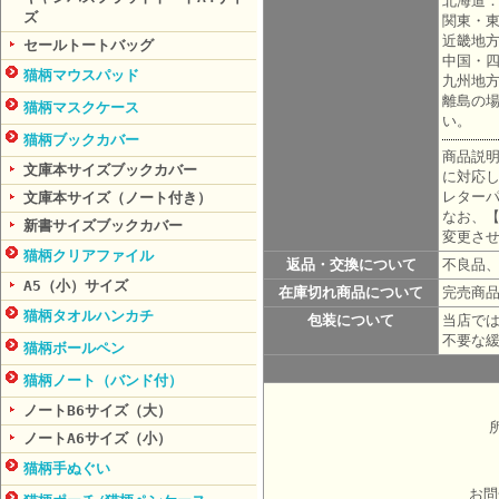
北海道：
ズ
関東・東
近畿地方
セールトートバッグ
中国・四
猫柄マウスパッド
九州地方
離島の
猫柄マスクケース
い。
猫柄ブックカバー
商品説
文庫本サイズブックカバー
に対応
レターパ
文庫本サイズ（ノート付き）
なお、
新書サイズブックカバー
変更さ
猫柄クリアファイル
返品・交換について
不良品
A5（小）サイズ
在庫切れ商品について
完売商
猫柄タオルハンカチ
包装について
当店で
不要な
猫柄ボールペン
猫柄ノート（バンド付）
ノートB6サイズ（大）
ノートA6サイズ（小）
猫柄手ぬぐい
お問