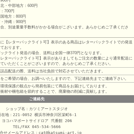
900円
北・中部地方：600円
：700円
国地方：800円
・沖縄：900円
場合、別途重量手数料がかかる場合がこざいます。あらかじめご了承くださ
明に【レターパックライト可】表示のある商品はレターパックライトでの発送
しております。
ックライト発送の場合、送料は全国一律370円となります。
【レターパックライト可】表示がありましてもご注文の数量により通常配送に
せていただくことがございますので、あらかじめご了承ください。
、誤品配送の際、送料は当社負担で対応させていただきます。
品をご希望の場合、お調べいたしますので、下記連絡先までご連絡下さい。
は環境保護の観点から簡易包装にて商品をお届けしております。
緩衝材や梱包箱を節約することで、廃棄物の削減に貢献します。
ご連絡先
ショップ名：カツミアートスタジオ
所在地：221-0052 横浜市神奈川区栄町6-1
ヨコハマポートサイドロア 弐番館 206
TEL/FAX 045-534-5666
合せメールアドレス：
cat@katsumi-art.jp