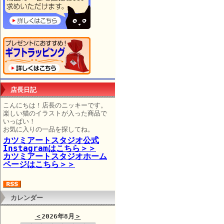
店長日記
こんにちは！店長のニッキーです。
楽しい猫のイラストが入った商品で
いっぱい！
お気に入りの一品を探してね。
カツミアートスタジオ公式
Instagramはこちら＞＞
カツミアートスタジオホーム
ページはこちら＞＞
カレンダー
＜
2026年8月
＞