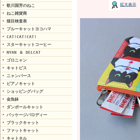
拡大表示
歌川国芳のねこ
ねこ雑貨商
猫目検査表
ブルーキャットヨコハマ
CAT!CAT!CAT!
スターキャットコーヒー
NYAN ＆ DELCAT
ゴロニャン
キャトピス
ニャンバース
ピアノキャット
ショッピングバッグ
金魚鉢
ダンボールキャット
パッケージパロディー
ブラックキャット
ファットキャット
キャトネル