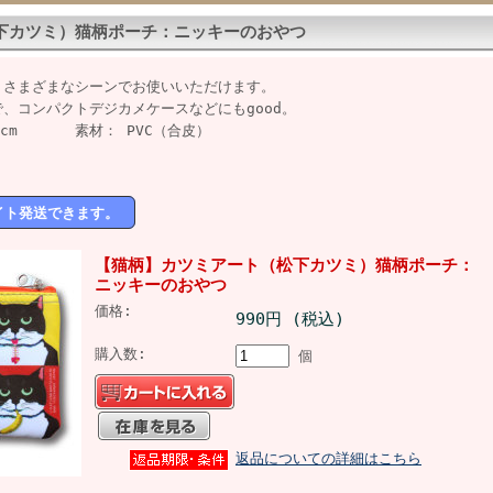
下カツミ）猫柄ポーチ：ニッキーのおやつ
、さまざまなシーンでお使いいただけます。
、コンパクトデジカメケースなどにもgood。
-11cm 素材： PVC（合皮）
イト発送できます。
【猫柄】カツミアート（松下カツミ）猫柄ポーチ：
ニッキーのおやつ
価格:
990円 (税込)
購入数:
個
返品についての詳細はこちら