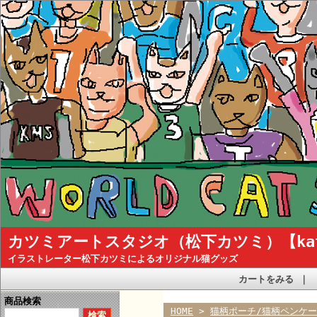
カツミアートスタジオ（松下カツミ）【katsum
イラストレーター松下カツミによるオリジナル猫グッズ
カートをみる
｜
商品検索
HOME
>
猫柄ポーチ/猫柄ペンケ