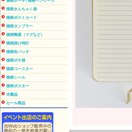
猫柄ポーチ/猫柄ペンケース
猫柄きんちゃく袋
猫柄ポストカード
猫柄タンブラー
猫柄陶器（マグなど）
猫柄掛け時計
猫柄缶バッチ
猫柄ポチ袋
猫柄コースター
猫柄シール
猫柄ポスター
木製品
セール商品