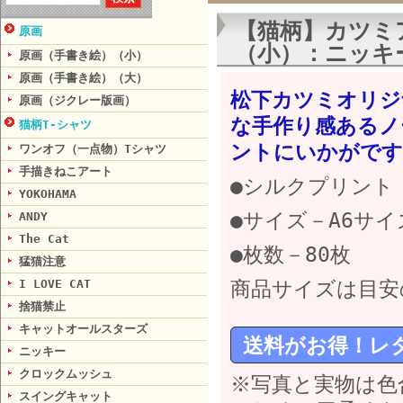
【猫柄】カツミ
原画
（小）：ニッキ
原画（手書き絵）（小）
原画（手書き絵）（大）
松下カツミオリジ
原画（ジクレー版画）
な手作り感あるノ
猫柄T-シャツ
ントにいかがです
ワンオフ（一点物）Tシャツ
手描きねこアート
●シルクプリント
YOKOHAMA
●サイズ－A6サイズ
ANDY
The Cat
●枚数－80枚
猛猫注意
I LOVE CAT
商品サイズは目安
捨猫禁止
キャットオールスターズ
送料がお得！レ
ニッキー
クロックムッシュ
※写真と実物は色
スイングキャット