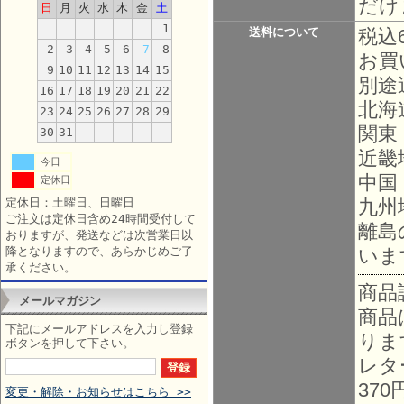
だけ
日
月
火
水
木
金
土
1
送料について
税込
2
3
4
5
6
7
8
お買
9
10
11
12
13
14
15
別途
16
17
18
19
20
21
22
北海
23
24
25
26
27
28
29
関東
30
31
近畿
今日
中国
定休日
定休日：土曜日、日曜日
九州
ご注文は定休日含め24時間受付して
離島
おりますが、発送などは次営業日以
降となりますので、あらかじめご了
いま
承ください。
商品
メールマガジン
商品
下記にメールアドレスを入力し登録
りま
ボタンを押して下さい。
レタ
37
変更・解除・お知らせはこちら >>