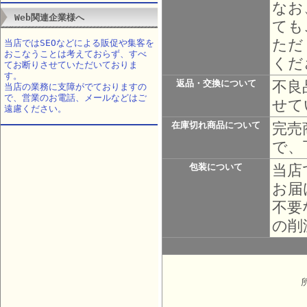
なお
Web関連企業様へ
ても
ただ
当店ではSEOなどによる販促や集客を
おこなうことは考えておらず、すべ
くだ
てお断りさせていただいておりま
す。
不良
返品・交換について
当店の業務に支障がでておりますの
で、営業のお電話、メールなどはご
せて
遠慮ください。
完売
在庫切れ商品について
で、
当店
包装について
お届
不要
の削