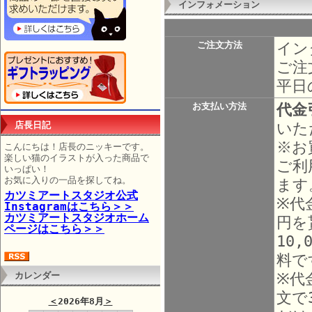
インフォメーション
イン
ご注文方法
ご注
平日
代金
お支払い方法
いた
店長日記
※お
こんにちは！店長のニッキーです。
楽しい猫のイラストが入った商品で
ご利
いっぱい！
お気に入りの一品を探してね。
ます
カツミアートスタジオ公式
※代
Instagramはこちら＞＞
カツミアートスタジオホーム
円を
ページはこちら＞＞
10
料で
※代
カレンダー
文で
＜
2026年8月
＞