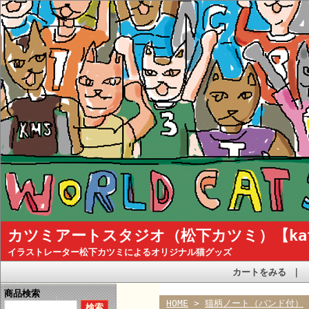
カツミアートスタジオ（松下カツミ）【katsum
イラストレーター松下カツミによるオリジナル猫グッズ
カートをみる
｜
商品検索
HOME
>
猫柄ノート（バンド付）