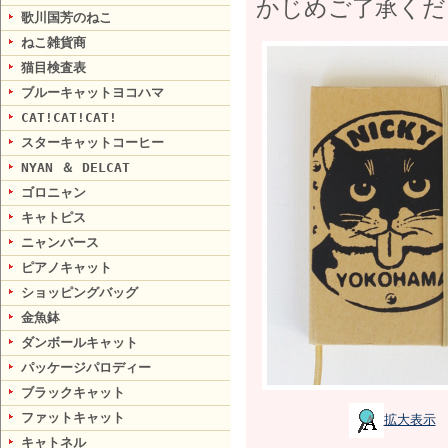
かじめご了承くだ
歌川国芳のねこ
ねこ雑貨商
猫目検査表
ブルーキャットヨコハマ
CAT!CAT!CAT!
スターキャットコーヒー
NYAN ＆ DELCAT
ゴロニャン
キャトピス
ニャンバース
ピアノキャット
ショッピングバッグ
金魚鉢
ダンボールキャット
パッケージパロディー
ブラックキャット
ファットキャット
拡大表示
キャトネル