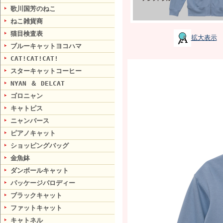
歌川国芳のねこ
ねこ雑貨商
猫目検査表
拡大表示
ブルーキャットヨコハマ
CAT!CAT!CAT!
スターキャットコーヒー
NYAN ＆ DELCAT
ゴロニャン
キャトピス
ニャンバース
ピアノキャット
ショッピングバッグ
金魚鉢
ダンボールキャット
パッケージパロディー
ブラックキャット
ファットキャット
キャトネル