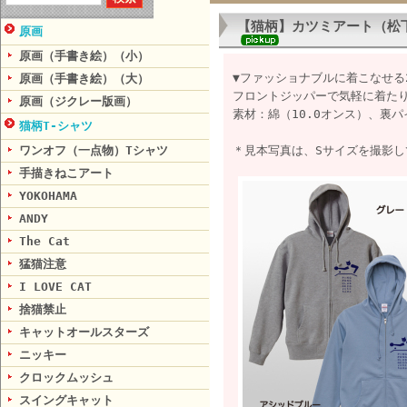
【猫柄】カツミアート（松
原画
原画（手書き絵）（小）
▼ファッショナブルに着こなせる
原画（手書き絵）（大）
フロントジッパーで気軽に着たり
原画（ジクレー版画）
素材：綿（10.0オンス）、裏
猫柄T-シャツ
ワンオフ（一点物）Tシャツ
＊見本写真は、Sサイズを撮影し
手描きねこアート
YOKOHAMA
ANDY
The Cat
猛猫注意
I LOVE CAT
捨猫禁止
キャットオールスターズ
ニッキー
クロックムッシュ
スイングキャット