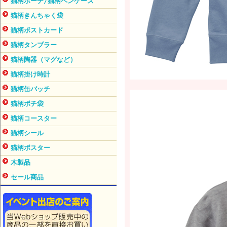
猫柄ポーチ/猫柄ペンケース
猫柄きんちゃく袋
猫柄ポストカード
猫柄タンブラー
猫柄陶器（マグなど）
猫柄掛け時計
猫柄缶バッチ
猫柄ポチ袋
猫柄コースター
猫柄シール
猫柄ポスター
木製品
セール商品