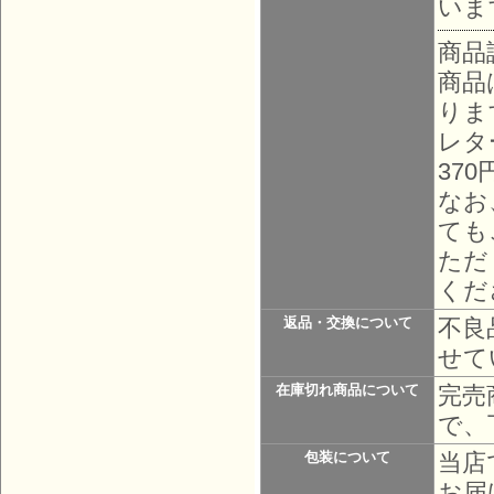
いま
商品
商品
りま
レタ
37
なお
ても
ただ
くだ
不良
返品・交換について
せて
完売
在庫切れ商品について
で、
当店
包装について
お届