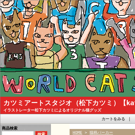
カツミアートスタジオ（松下カツミ）【katsum
イラストレーター松下カツミによるオリジナル猫グッズ
カートをみる
｜
商品検索
HOME
>
猫柄パーカー