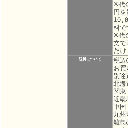
※代
円を
10
料で
※代
文で
だけ
送料について
税込
お買
別途
北海
関東
近畿
中国
九州
離島