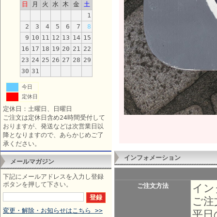
日
月
火
水
木
金
土
1
2
3
4
5
6
7
8
9
10
11
12
13
14
15
16
17
18
19
20
21
22
23
24
25
26
27
28
29
30
31
今日
定休日
定休日：土曜日、日曜日
ご注文は定休日含め24時間受付して
おりますが、発送などは次営業日以
降となりますので、あらかじめご了
承ください。
インフォメーション
メールマガジン
下記にメールアドレスを入力し登録
ボタンを押して下さい。
イン
ご注文方法
ご注
変更・解除・お知らせはこちら >>
平日