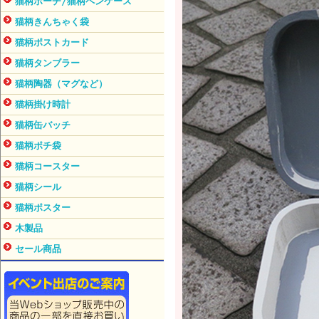
猫柄ポーチ/猫柄ペンケース
猫柄きんちゃく袋
猫柄ポストカード
猫柄タンブラー
猫柄陶器（マグなど）
猫柄掛け時計
猫柄缶バッチ
猫柄ポチ袋
猫柄コースター
猫柄シール
猫柄ポスター
木製品
セール商品