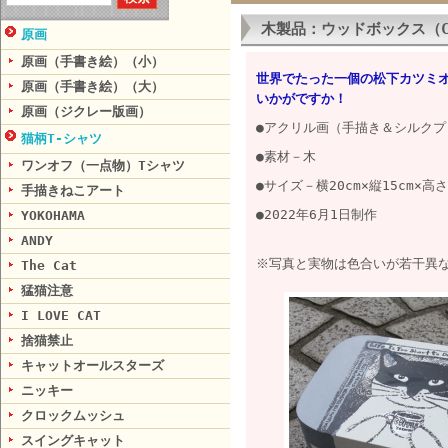
木製品：ウッドボックス（
原画
原画（手書き絵）（小）
世界でたった一個の松下カツミ
原画（手書き絵）（大）
いかがですか！
原画（ジクレー版画）
●アクリル画（手描き＆シルクプ
猫柄T-シャツ
●素材－木
ワンオフ（一点物）Tシャツ
●サイズ－横20cm×縦15cm×
手描きねこアート
●2022年6月1日制作
YOKOHAMA
ANDY
※写真と実物は色合いが若干異
The Cat
猛猫注意
I LOVE CAT
捨猫禁止
キャットオールスターズ
ニッキー
クロックムッシュ
スイングキャット