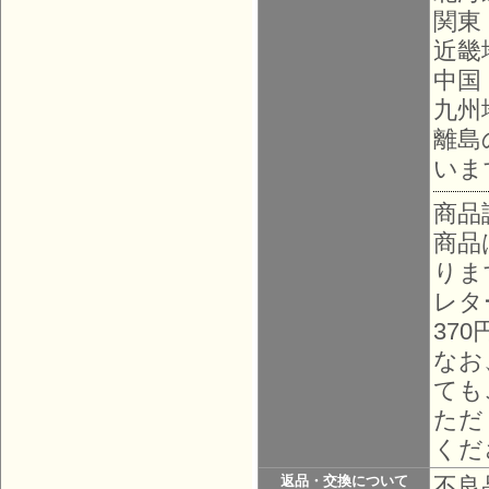
関東
近畿
中国
九州
離島
いま
商品
商品
りま
レタ
37
なお
ても
ただ
くだ
不良
返品・交換について