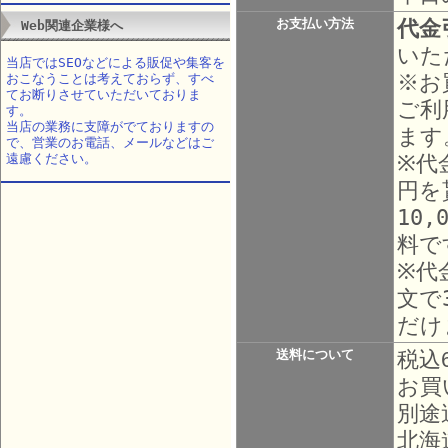
代金
お支払い方法
Web関連企業様へ
いた
当店ではSEOなどによる販促や集客を
※お
おこなうことは考えておらず、すべ
てお断りさせていただいておりま
ご利
す。
当店の業務に支障がでておりますの
ます
で、営業のお電話、メールなどはご
※代
遠慮ください。
円を
10
料で
※代
文で
だけ
送料について
税込
お買
別途
北海