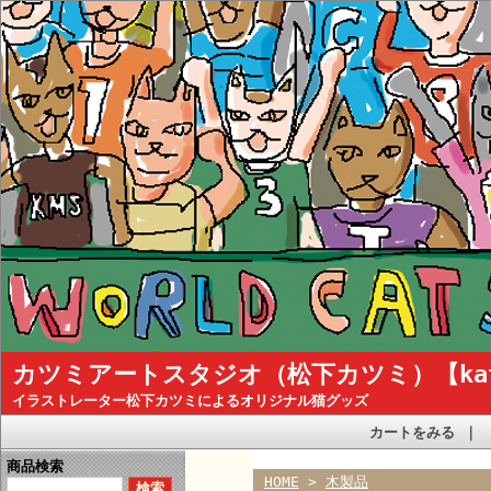
カツミアートスタジオ（松下カツミ）【katsum
イラストレーター松下カツミによるオリジナル猫グッズ
カートをみる
｜
商品検索
HOME
>
木製品