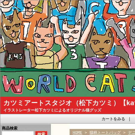
カツミアートスタジオ（松下カツミ）【katsum
イラストレーター松下カツミによるオリジナル猫グッズ
カートをみる
｜
商品検索
HOME
>
猫柄トートバッグ
>
デ