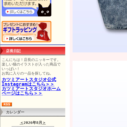
店長日記
こんにちは！店長のニッキーです。
楽しい猫のイラストが入った商品で
いっぱい！
お気に入りの一品を探してね。
カツミアートスタジオ公式
Instagramはこちら＞＞
カツミアートスタジオホーム
ページはこちら＞＞
カレンダー
＜
2026年8月
＞