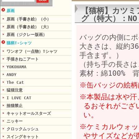
【猫柄】カツミ
原画
グ（特大）：NO C
原画（手書き絵）（小）
原画（手書き絵）（大）
原画（ジクレー版画）
バッグの内側にポ
猫柄T-シャツ
大きさは、縦約36
ワンオフ（一点物）Tシャツ
手含まず。）
手描きねこアート
（持ち手の長さは
YOKOHAMA
素材：綿100% 
ANDY
The Cat
※缶バッジの絵柄
猛猫注意
※本製品は水や汗
I LOVE CAT
るおそれがござ
捨猫禁止
い。
キャットオールスターズ
ニッキー
※ケミカルウォッ
クロックムッシュ
やサイズなどが
スイングキャット