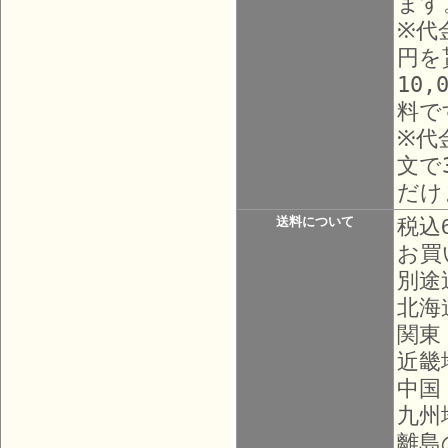
ます
※代
円を
10
料で
※代
文で
だけ
送料について
税込
お買
別途
北海
関東
近畿
中国
九州
離島