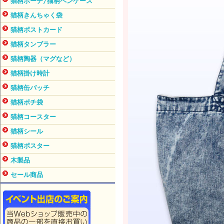
猫柄ポーチ/猫柄ペンケース
猫柄きんちゃく袋
猫柄ポストカード
猫柄タンブラー
猫柄陶器（マグなど）
猫柄掛け時計
猫柄缶バッチ
猫柄ポチ袋
猫柄コースター
猫柄シール
猫柄ポスター
木製品
セール商品