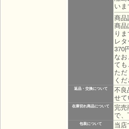
いま
商品
商品
りま
レタ
37
なお
ても
ただ
くだ
不良
返品・交換について
せて
完売
在庫切れ商品について
で、
当店
包装について