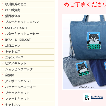
めご了承くださ
歌川国芳のねこ
ねこ雑貨商
猫目検査表
ブルーキャットヨコハマ
CAT!CAT!CAT!
スターキャットコーヒー
NYAN ＆ DELCAT
ゴロニャン
キャトピス
ニャンバース
ピアノキャット
ショッピングバッグ
金魚鉢
ダンボールキャット
パッケージパロディー
ブラックキャット
拡大表示
ファットキャット
キャトネル